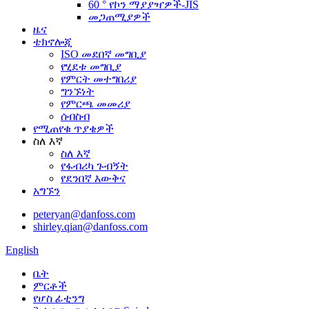
60 ° የኮን ማያያዣዎች-JIS
መጋጠሚያዎች
ዜና
ቴክኖሎጂ
ISO መደበኛ መግቢያ
የሂደቱ መግቢያ
የምርት መተግበሪያ
ግንኙነት
የምርጫ መመሪያ
ሰብስብ
የሚጠየቁ ጥያቄዎች
ስለ እኛ
ስለ እኛ
የፋብሪካ ጉብኝት
የደንበኛ እውቅና
አግኙን
peteryan@danfoss.com
shirley.qian@danfoss.com
English
ቤት
ምርቶች
የሆስ ፊቲንግ