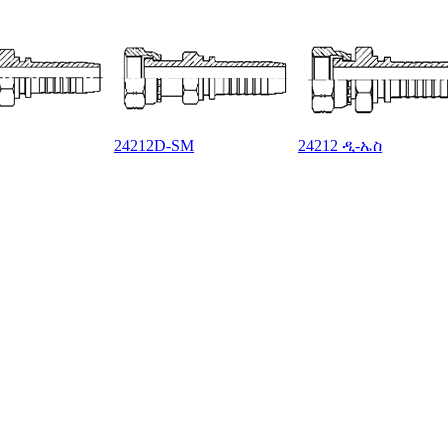
24212D-SM
24212 ዲ-ኤስ