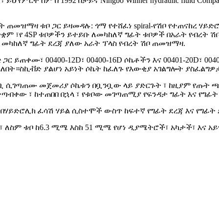
ምርት ስም በ 1992 በቻይና Ningbo Winner hydraulic fluid Compan
ት ጠመዝማዛ ቱቦ ጋር ይዛመዳሉ: ጎማ የተሸፈነ spiral-የሽቦ የተጠናከረ ሃይ
መቋቋም ፣የ 4SP ቱቦዎችን ይተይቡ ለመካከለኛ ግፊት ቱቦዎች በአራት የብረት 
 መካከለኛ ግፊት ደረጃ ያለው አራት ፕላስ የብረት ሽቦ ጠመዝማዛ.
hose ጋር ይጠቀሙ፣ 00400-12D፣ 00400-16D ሶኬቶችን እና 00401-20D፣
ለበት።ስኪቭድ ያልሆነ አይነት ሶኬት ከፈለጉ የእውቂያ አገልግሎት ያስፈልግዎ
ንቧ ሲገጣጠሙ መጀመሪያ ሶኬቱን በቧንቧው ላይ ያድርጉት ፣ ከዚያም የጡት ጫ
ጣብቀው ፣ ከተጠበበ በኋላ ፣ የቱቦው መገጣጠሚያ የፍንዳታ ግፊት እና የግፊ
ose በአብዛኛው በሃይድሮሊክ ፈሳሽ ሃይል ሲስተሞች ውስጥ ከፍተኛ የግፊት ደረጃ እና 
፣ ለስም ቱቦ ከ6.3 ሚሜ እስከ 51 ሚሜ የሆነ ዲያሜትሮች፣ አካታች፣ እና አ