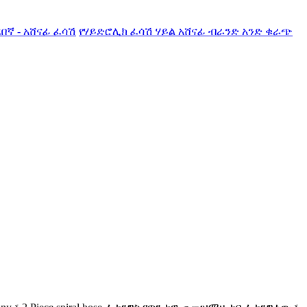
ኛ - አሸናፊ ፈሳሽ
የሃይድሮሊክ ፈሳሽ ሃይል አሸናፊ ብራንድ አንድ ቁራጭ