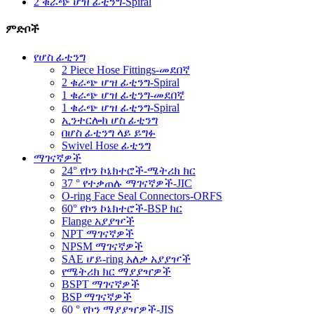
2 ቁራጭ ሆዝ ፊቲንግ-Spiral
ምድቦች
የሆስ ፊቲንግ
2 Piece Hose Fittings-መደበኛ
2 ቁራጭ ሆዝ ፊቲንግ-Spiral
1 ቁራጭ ሆዝ ፊቲንግ-መደበኛ
1 ቁራጭ ሆዝ ፊቲንግ-Spiral
ኢንተርሎክ ሆስ ፊቲንግ
በሆስ ፊቲንግ ላይ ይግፉ
Swivel Hose ፊቲንግ
ማገናኛዎች
24° የኮን ኮኔክተሮች-ሜትሪክ ክር
37 ° የተቃጠሉ ማገናኛዎች-JIC
O-ring Face Seal Connectors-ORFS
60° የኮን ኮኔክተሮች-BSP ክር
Flange አያያዦች
NPT ማገናኛዎች
NPSM ማገናኛዎች
SAE ሆይ-ring አለቃ አያያዦች
የሜትሪክ ክር ማያያዣዎች
BSPT ማገናኛዎች
BSP ማገናኛዎች
60 ° የኮን ማያያዣዎች-JIS