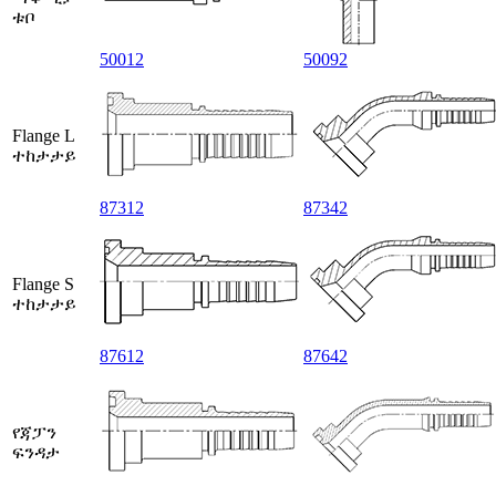
ቱቦ
50012
50092
Flange L
ተከታታይ
87312
87342
Flange S
ተከታታይ
87612
87642
የጃፓን
ፍንዳታ