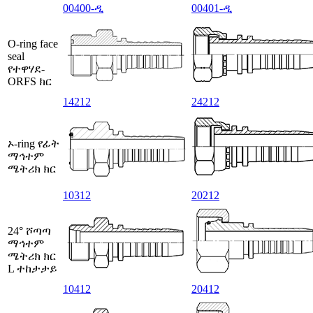
00400-ዲ
00401-ዲ
O-ring face
seal
የተዋሃደ-
ORFS ክር
14212
24212
ኦ-ring የፊት
ማኅተም
ሜትሪክ ክር
10312
20212
24° ሾጣጣ
ማኅተም
ሜትሪክ ክር
L ተከታታይ
10412
20412