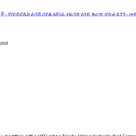
- የሃይድሮሊክ ፈሳሽ ኃይል አሸናፊ ብራንድ አንድ ቁራጭ ሆስ ፊቲንግ - መደበ