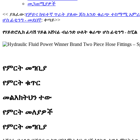
መጋጠሚያዎች
<< ያለፈው:
የቻይና ከፍተኛ ጥራት ያለው ጂስ አንድ ቁራጭ ተስማሚ አምራች 
ሆስ ፊቲንግ - መደበኛ
: ቀጣይ>>
የሃይድሮሊክ ፈሳሽ ሃይል አሸናፊ ብራንድ ሁለት ቁራጭ ሆስ ፊቲንግ - ስፒል
የምርት መግቢያ
የምርት ቁጥር
መልእክትህን ተው
የምርት መለያዎች
የምርት መግቢያ