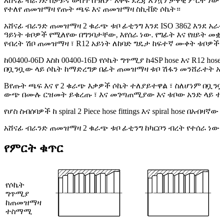
አሸናፊ ብራንድ በቻይና ውስጥ በዓለም አቀፍ ደረጃ እንኳን ታዋቂ ምርት ነው ፣ ይህ የ
የተለየ ጠመዝማዛ የጡት ጫፍ እና ጠመዝማዛ ስኪቭድ ሶኬት።
አሸናፊ ብራንድ ጠመዝማዛ 2 ቁራጭ ቱቦ ፊቲንግ እንደ ISO 3862 እንደ አራ
ዓይነት ቱቦዎች የሚለየው በግንባታቸው, እየሰራ ነው. የግፊት እና የዘይት 
የብረት ሽቦ ጠመዝማዛ ፣ R12 አይነት ለከባድ ግዴታ ከፍተኛ ሙቀት ቱቦዎች
ከ00400-06D እስከ 00400-16D የሶኬት ግጥሚያ ከ4SP hose እና R12 
በቧንቧው ላይ ሶኬት ከማድረግዎ በፊት ጠመዝማዛ ቱቦ ሽፋን መንሸራተት አ
B
የጡት ጫፍ እና የ 2 ቁራጭ እቃዎች ሶኬት ተለያይተዋል ፣ ስለሆነም በቧ
ውጭ በሙሉ ርዝመት ይቁረጡ ፣ እና መገጣጠሚያው እና ቱቦው አንድ ላይ ተ
የሆስ ስብሰባዎች ከ spiral 2 Piece hose fittings እና spiral h
አሸናፊ ብራንድ ጠመዝማዛ 2 ቁራጭ ቱቦ ፊቲንግ ከካርቦን ብረት የተሰራ ነው
የምርት ቁጥር
የሶኬት
ግጥሚያ
ከጠመዝማዛ
ተስማሚ