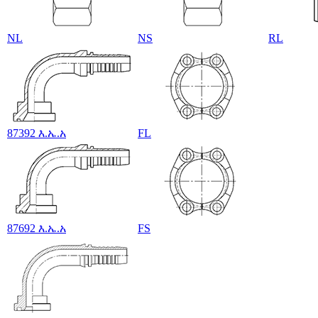
NL
NS
RL
87392 እ.ኤ.አ
FL
87692 እ.ኤ.አ
FS