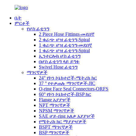
ቤት
ምርቶች
የሆስ ፊቲንግ
2 Piece Hose Fittings-መደበኛ
2 ቁራጭ ሆዝ ፊቲንግ-Spiral
1 ቁራጭ ሆዝ ፊቲንግ-መደበኛ
1 ቁራጭ ሆዝ ፊቲንግ-Spiral
ኢንተርሎክ ሆስ ፊቲንግ
በሆስ ፊቲንግ ላይ ይግፉ
Swivel Hose ፊቲንግ
ማገናኛዎች
24° የኮን ኮኔክተሮች-ሜትሪክ ክር
37 ° የተቃጠሉ ማገናኛዎች-JIC
O-ring Face Seal Connectors-ORFS
60° የኮን ኮኔክተሮች-BSP ክር
Flange አያያዦች
NPT ማገናኛዎች
NPSM ማገናኛዎች
SAE ሆይ-ring አለቃ አያያዦች
የሜትሪክ ክር ማያያዣዎች
BSPT ማገናኛዎች
BSP ማገናኛዎች