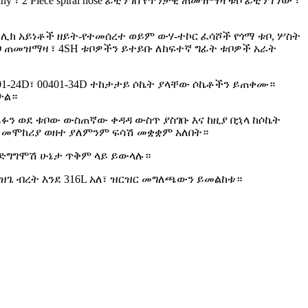
y ፣ 2 Piece spiral hose ፊቲንግስ የጥንታዊ ጠመዝማዛ ቱቦ ፊቲንግ ነው ፣
ድሮሊክ አይነቶች ዘይት-የተመሰረተ ወይም ውሃ-ተኮር ፈሳሾች የጎማ ቱቦ, ሦስት
ሽቦ ጠመዝማዛ ፣ 4SH ቱቦዎችን ይተይቡ ለከፍተኛ ግፊት ቱቦዎች አራት
 00401-24D፣ 00401-34D ተከታታይ ሶኬት ያላቸው ሶኬቶችን ይጠቀሙ።
ታል።
ፉን ወደ ቱቦው ውስጠኛው ቀዳዳ ውስጥ ያስገቡ እና ከዚያ በኋላ ከሶኬት
ት መሞከሪያ ወዘተ ያለምንም ፍሳሽ መቋቋም አለበት።
የግፊት ድግግሞሽ ሁኔታ ጥቅም ላይ ይውላሉ።
ይዝጌ ብረት እንደ 316L አለ፣ ዝርዝር መግለጫውን ይመልከቱ።