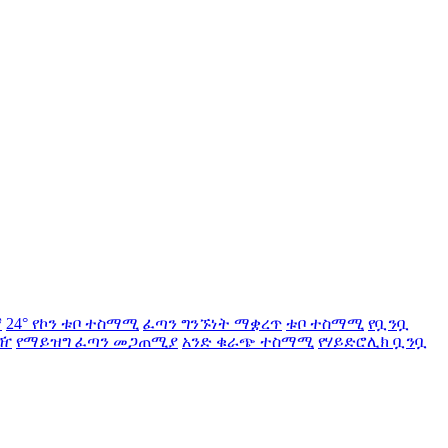
ኛ
24° የኮን ቱቦ ተስማሚ
ፈጣን ግንኙነት ማቋረጥ
ቱቦ ተስማሚ
የቧንቧ
ያዥ
የማይዝግ ፈጣን መጋጠሚያ
አንድ ቁራጭ ተስማሚ
የሃይድሮሊክ ቧንቧ