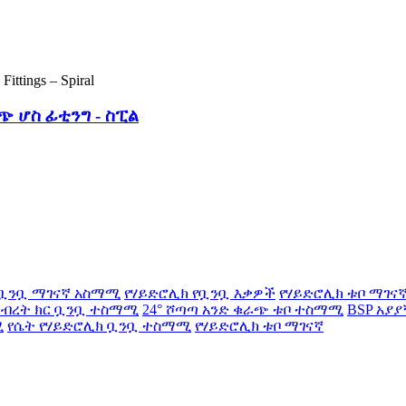
ጭ ሆስ ፊቲንግ - ስፒል
ቧንቧ ማገናኛ አስማሚ
የሃይድሮሊክ የቧንቧ እቃዎች
የሃይድሮሊክ ቱቦ ማገና
 ብረት ክር ቧንቧ ተስማሚ
24° ሾጣጣ አንድ ቁራጭ ቱቦ ተስማሚ
BSP አያ
ሚ
የሴት የሃይድሮሊክ ቧንቧ ተስማሚ
የሃይድሮሊክ ቱቦ ማገናኛ