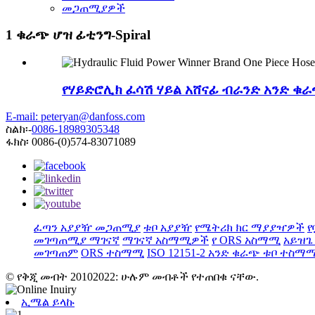
መጋጠሚያዎች
1 ቁራጭ ሆዝ ፊቲንግ-Spiral
የሃይድሮሊክ ፈሳሽ ሃይል አሸናፊ ብራንድ አንድ ቁራ
E-mail: peteryan@danfoss.com
ስልክ፡-
0086-18989305348
ፋክስ፡ 0086-(0)574-83071089
ፈጣን አያያዥ መጋጠሚያ
ቱቦ አያያዥ
የሜትሪክ ክር ማያያዣዎች
የ
መገጣጠሚያ ማገናኛ
ማገናኛ አስማሚዎች
የ ORS አስማሚ
አይዝጌ
መገጣጠም
ORS ተስማሚ
ISO 12151-2 አንድ ቁራጭ ቱቦ ተስማ
© የቅጂ መብት 20102022: ሁሉም መብቶች የተጠበቁ ናቸው.
ኢሜል ይላኩ