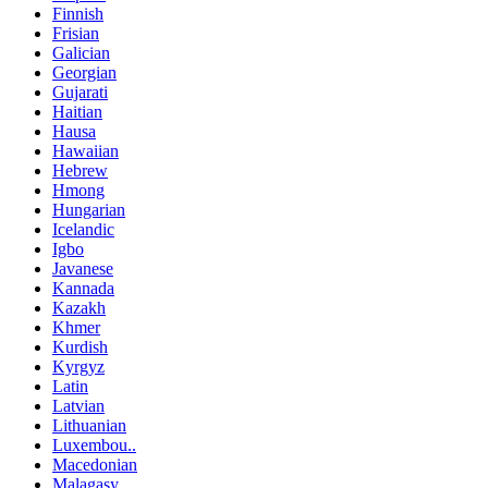
Finnish
Frisian
Galician
Georgian
Gujarati
Haitian
Hausa
Hawaiian
Hebrew
Hmong
Hungarian
Icelandic
Igbo
Javanese
Kannada
Kazakh
Khmer
Kurdish
Kyrgyz
Latin
Latvian
Lithuanian
Luxembou..
Macedonian
Malagasy