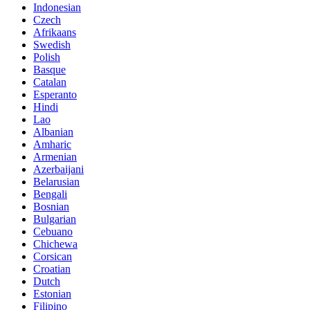
Indonesian
Czech
Afrikaans
Swedish
Polish
Basque
Catalan
Esperanto
Hindi
Lao
Albanian
Amharic
Armenian
Azerbaijani
Belarusian
Bengali
Bosnian
Bulgarian
Cebuano
Chichewa
Corsican
Croatian
Dutch
Estonian
Filipino