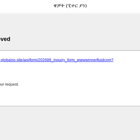
ዌቻት (ፒተር ያን)