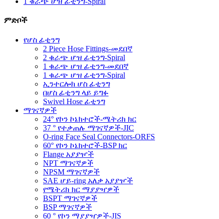
1 ቁራጭ ሆዝ ፊቲንግ-Spiral
ምድቦች
የሆስ ፊቲንግ
2 Piece Hose Fittings-መደበኛ
2 ቁራጭ ሆዝ ፊቲንግ-Spiral
1 ቁራጭ ሆዝ ፊቲንግ-መደበኛ
1 ቁራጭ ሆዝ ፊቲንግ-Spiral
ኢንተርሎክ ሆስ ፊቲንግ
በሆስ ፊቲንግ ላይ ይግፉ
Swivel Hose ፊቲንግ
ማገናኛዎች
24° የኮን ኮኔክተሮች-ሜትሪክ ክር
37 ° የተቃጠሉ ማገናኛዎች-JIC
O-ring Face Seal Connectors-ORFS
60° የኮን ኮኔክተሮች-BSP ክር
Flange አያያዦች
NPT ማገናኛዎች
NPSM ማገናኛዎች
SAE ሆይ-ring አለቃ አያያዦች
የሜትሪክ ክር ማያያዣዎች
BSPT ማገናኛዎች
BSP ማገናኛዎች
60 ° የኮን ማያያዣዎች-JIS