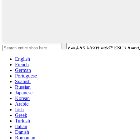
ለመፈለግ አስገባን ወይም ESCን ለመዝ
English
French
German
Portuguese
Spanish
Russian
Japanese
Korean
Arabic
Irish
Greek
Turkish
Italian
Danish
Romanian