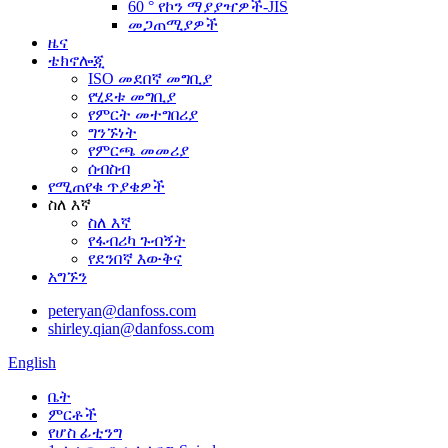
60 ° የኮን ማያያዣዎች-JIS
መጋጠሚያዎች
ዜና
ቴክኖሎጂ
ISO መደበኛ መግቢያ
የሂደቱ መግቢያ
የምርት መተግበሪያ
ግንኙነት
የምርጫ መመሪያ
ሰብስብ
የሚጠየቁ ጥያቄዎች
ስለ እኛ
ስለ እኛ
የፋብሪካ ጉብኝት
የደንበኛ እውቅና
አግኙን
peteryan@danfoss.com
shirley.qian@danfoss.com
English
ቤት
ምርቶች
የሆስ ፊቲንግ