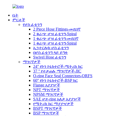
ቤት
ምርቶች
የሆስ ፊቲንግ
2 Piece Hose Fittings-መደበኛ
2 ቁራጭ ሆዝ ፊቲንግ-Spiral
1 ቁራጭ ሆዝ ፊቲንግ-መደበኛ
1 ቁራጭ ሆዝ ፊቲንግ-Spiral
ኢንተርሎክ ሆስ ፊቲንግ
በሆስ ፊቲንግ ላይ ይግፉ
Swivel Hose ፊቲንግ
ማገናኛዎች
24° የኮን ኮኔክተሮች-ሜትሪክ ክር
37 ° የተቃጠሉ ማገናኛዎች-JIC
O-ring Face Seal Connectors-ORFS
60° የኮን ኮኔክተሮች-BSP ክር
Flange አያያዦች
NPT ማገናኛዎች
NPSM ማገናኛዎች
SAE ሆይ-ring አለቃ አያያዦች
የሜትሪክ ክር ማያያዣዎች
BSPT ማገናኛዎች
BSP ማገናኛዎች