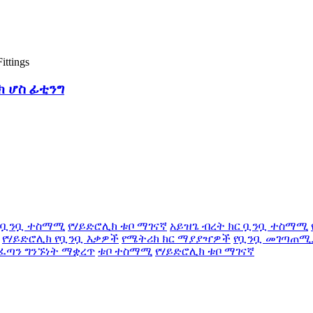
ክ ሆስ ፊቲንግ
ክ ቧንቧ ተስማሚ
የሃይድሮሊክ ቱቦ ማገናኛ
አይዝጌ ብረት ክር ቧንቧ ተስማሚ
የሃይድሮሊክ የቧንቧ እቃዎች
የሜትሪክ ክር ማያያዣዎች
የቧንቧ መገጣጠሚ
ፈጣን ግንኙነት ማቋረጥ
ቱቦ ተስማሚ
የሃይድሮሊክ ቱቦ ማገናኛ