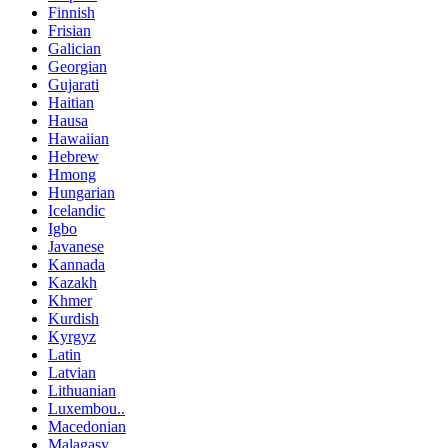
Finnish
Frisian
Galician
Georgian
Gujarati
Haitian
Hausa
Hawaiian
Hebrew
Hmong
Hungarian
Icelandic
Igbo
Javanese
Kannada
Kazakh
Khmer
Kurdish
Kyrgyz
Latin
Latvian
Lithuanian
Luxembou..
Macedonian
Malagasy