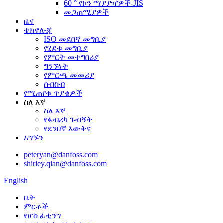
60 ° የኮን ማያያዣዎች-JIS
መጋጠሚያዎች
ዜና
ቴክኖሎጂ
ISO መደበኛ መግቢያ
የሂደቱ መግቢያ
የምርት መተግበሪያ
ግንኙነት
የምርጫ መመሪያ
ሰብስብ
የሚጠየቁ ጥያቄዎች
ስለ እኛ
ስለ እኛ
የፋብሪካ ጉብኝት
የደንበኛ እውቅና
አግኙን
peteryan@danfoss.com
shirley.qian@danfoss.com
English
ቤት
ምርቶች
የሆስ ፊቲንግ