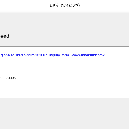
ዌቻት (ፒተር ያን)