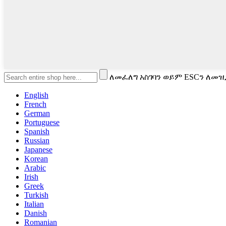
ለመፈለግ አስገባን ወይም ESCን ለመዝ
English
French
German
Portuguese
Spanish
Russian
Japanese
Korean
Arabic
Irish
Greek
Turkish
Italian
Danish
Romanian