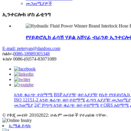
መጋጠሚያዎች
ኢንተርሎክ ሆስ ፊቲንግ
የሃይድሮሊክ ፈሳሽ ሃይል አሸናፊ ብራንድ ኢንተርሎ
E-mail: peteryan@danfoss.com
ስልክ፡-
0086-18989305348
ፋክስ፡ 0086-(0)574-83071089
አንድ ቁራጭ ተስማሚ
BSP አያያዥ
ቱቦ አያያዥ
የሴት የሃይድሮሊ
ISO 12151-2 አንድ ቁራጭ ቱቦ ተስማሚ
ፈጣን አያያዥ መጋጠሚያ
መጋጠሚያ
24° ሾጣጣ አንድ ቁራጭ ቱቦ ተስማሚ
የ ORS አስማሚ
© የቅጂ መብት 20102022: ሁሉም መብቶች የተጠበቁ ናቸው.
ኢሜል ይላኩ