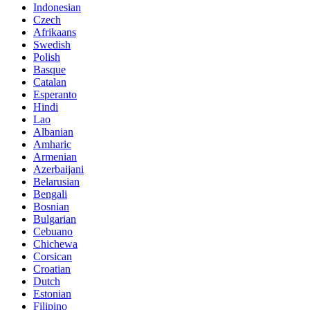
Indonesian
Czech
Afrikaans
Swedish
Polish
Basque
Catalan
Esperanto
Hindi
Lao
Albanian
Amharic
Armenian
Azerbaijani
Belarusian
Bengali
Bosnian
Bulgarian
Cebuano
Chichewa
Corsican
Croatian
Dutch
Estonian
Filipino