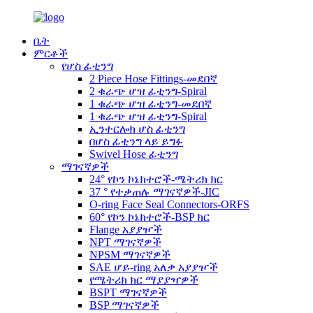
ቤት
ምርቶች
የሆስ ፊቲንግ
2 Piece Hose Fittings-መደበኛ
2 ቁራጭ ሆዝ ፊቲንግ-Spiral
1 ቁራጭ ሆዝ ፊቲንግ-መደበኛ
1 ቁራጭ ሆዝ ፊቲንግ-Spiral
ኢንተርሎክ ሆስ ፊቲንግ
በሆስ ፊቲንግ ላይ ይግፉ
Swivel Hose ፊቲንግ
ማገናኛዎች
24° የኮን ኮኔክተሮች-ሜትሪክ ክር
37 ° የተቃጠሉ ማገናኛዎች-JIC
O-ring Face Seal Connectors-ORFS
60° የኮን ኮኔክተሮች-BSP ክር
Flange አያያዦች
NPT ማገናኛዎች
NPSM ማገናኛዎች
SAE ሆይ-ring አለቃ አያያዦች
የሜትሪክ ክር ማያያዣዎች
BSPT ማገናኛዎች
BSP ማገናኛዎች