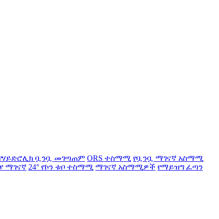
የሃይድሮሊክ ቧንቧ መገጣጠም
ORS ተስማሚ
የቧንቧ ማገናኛ አስማሚ
ያ ማገናኛ
24° የኮን ቱቦ ተስማሚ
ማገናኛ አስማሚዎች
የማይዝግ ፈጣን