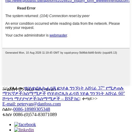
<< ያለፈው:
የሃይድሮሊክ ፈሳሽ የኃይል ግንኙነት አሸናፊ 37° የሚቃጠሉ
መልእክትህን እዚህ ጻፍና ላኩልን።
ማገናኛዎች/አስማሚዎች
የሃይድሮሊክ ፈሳሽ ሃይል ግንኙነት አሸናፊ 60°
ሾጣጣ ማያያዣዎች/አስማሚዎች – BSP ክር
: ቀጣይ>>
E-mail: peteryan@danfoss.com
ስልክ፡-
0086-18989305348
ፋክስ፡ 0086-(0)574-83071089