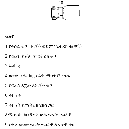
ቁልፍ
1 የተሰራ ቱቦ - ኢንች ወይም ሜትሪክ ቱቦዎች
2 የብሬዝ እጀታ ለሜትሪክ ቱቦ
3 ኦ-ring
4 ወንድ ሆይ-ring የፊት ማኅተም ጫፍ
5 የብራስ እጀታ ለኢንች ቱቦ
6 ቱቦ ነት
7 ቱቦ ነት ከሜትሪክ ሄክስ ጋር
ለሜትሪክ ቱቦ 8 የተበየዱ የጡት ጫፎች
9 የተገጣጠሙ የጡት ጫፎች ለኢንች ቱቦ