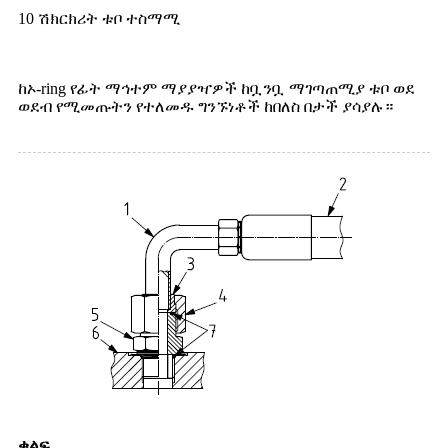
10 ሽክርክሪት ቱቦ ተስማሚ
ከኦ-ring የፊት ማኅተም ማያያዣዎች ከቧንቧ ማገጣጠሚያ ቱቦ ወደ
ወደብ የሚመጡትን የተለመዱ ግንኙነቶች ከበለስ በታች ያሳያሉ።
ቁልፍ