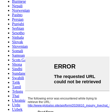
Burmese
Nepali
Norwegian
Pashto
Persian
Punjabi
Serbian
Sesotho
Sinhala
Slovak
Slovenian
Somali
Samoan
Scots Gaelic
Shona
Sindhi
Sundanese
Swahili
Tajik
Tamil
Telugu
Thai
Ukrainian
Urdu
Uzbek