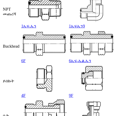
NPT
መጨረሻ
1ኤፍ.ኤን
1ኤፍኤን9
Buckhead
6F
6ኤፍ-ኤል.ኤን
ይሰኩት
4F
9F
ሴት