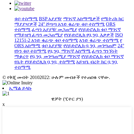
ቱቦ ተስማሚ
BSP አያያዥ
ማገናኛ አስማሚዎች
የሜትሪክ ክር
ማያያዣዎች
24° ሾጣጣ አንድ ቁራጭ ቱቦ ተስማሚ
ORS
ተስማሚ
ፈጣን አያያዥ መጋጠሚያ
የሃይድሮሊክ ቱቦ ማገናኛ
የማይዝግ ፈጣን መጋጠሚያ
የሃይድሮሊክ የቧንቧ እቃዎች
ISO
12151-2 አንድ ቁራጭ ቱቦ ተስማሚ
አንድ ቁራጭ ተስማሚ
የ
ORS አስማሚ
ቱቦ አያያዥ
የሃይድሮሊክ ቧንቧ መገጣጠም
24°
የኮን ቱቦ ተስማሚ
የቧንቧ ማገናኛ አስማሚ
ፈጣን ግንኙነት
ማቋረጥ
የቧንቧ መገጣጠሚያ ማገናኛ
የሃይድሮሊክ ቱቦ ማገናኛ
የሴት የሃይድሮሊክ ቧንቧ ተስማሚ
አይዝጌ ብረት ክር ቧንቧ
ተስማሚ
© የቅጂ መብት 20102022: ሁሉም መብቶች የተጠበቁ ናቸው.
ኢሜል ይላኩ
ዌቻት (ፒተር ያን)
x