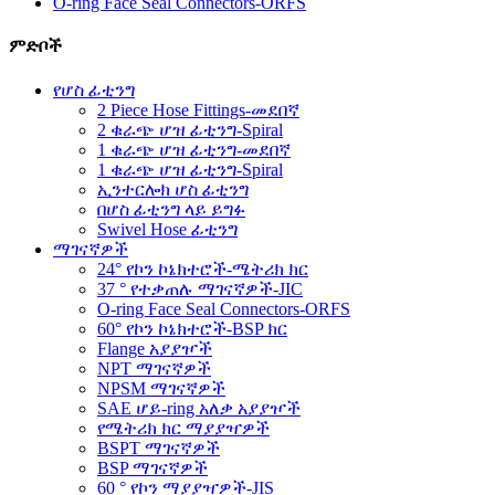
O-ring Face Seal Connectors-ORFS
ምድቦች
የሆስ ፊቲንግ
2 Piece Hose Fittings-መደበኛ
2 ቁራጭ ሆዝ ፊቲንግ-Spiral
1 ቁራጭ ሆዝ ፊቲንግ-መደበኛ
1 ቁራጭ ሆዝ ፊቲንግ-Spiral
ኢንተርሎክ ሆስ ፊቲንግ
በሆስ ፊቲንግ ላይ ይግፉ
Swivel Hose ፊቲንግ
ማገናኛዎች
24° የኮን ኮኔክተሮች-ሜትሪክ ክር
37 ° የተቃጠሉ ማገናኛዎች-JIC
O-ring Face Seal Connectors-ORFS
60° የኮን ኮኔክተሮች-BSP ክር
Flange አያያዦች
NPT ማገናኛዎች
NPSM ማገናኛዎች
SAE ሆይ-ring አለቃ አያያዦች
የሜትሪክ ክር ማያያዣዎች
BSPT ማገናኛዎች
BSP ማገናኛዎች
60 ° የኮን ማያያዣዎች-JIS