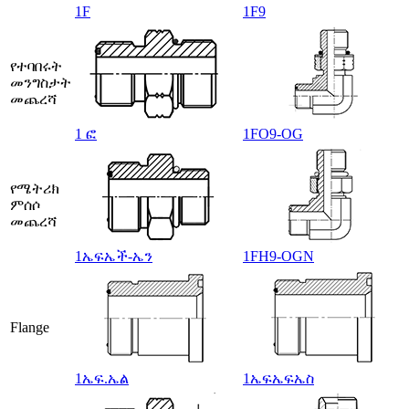
1F
1F9
የተባበሩት
መንግስታት
መጨረሻ
1 ፎ
1FO9-OG
የሜትሪክ
ምሰሶ
መጨረሻ
1ኤፍኤች-ኤን
1FH9-OGN
Flange
1ኤፍ.ኤል
1ኤፍኤፍኤስ