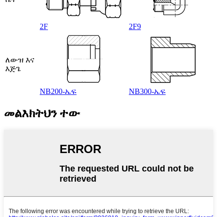
2F
2F9
ለውዝ እና
እጅጌ
NB200-ኤፍ
NB300-ኤፍ
መልእክትህን ተው