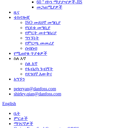
60 ° የኮን ማያያዣዎች-JIS
መጋጠሚያዎች
ዜና
ቴክኖሎጂ
ISO መደበኛ መግቢያ
የሂደቱ መግቢያ
የምርት መተግበሪያ
ግንኙነት
የምርጫ መመሪያ
ሰብስብ
የሚጠየቁ ጥያቄዎች
ስለ እኛ
ስለ እኛ
የፋብሪካ ጉብኝት
የደንበኛ እውቅና
አግኙን
peteryan@danfoss.com
shirley.qian@danfoss.com
English
ቤት
ምርቶች
ማገናኛዎች