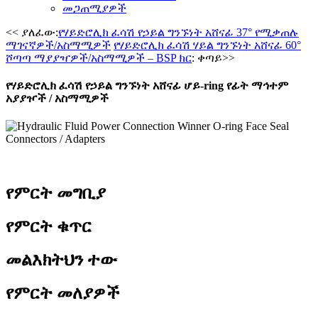
መጋጠሚያዎች
<< ያለፈው:
የሃይድሮሊክ ፈሳሽ የኃይል ግንኙነት አሸናፊ 37° የሚቃጠሉ
ማገናኛዎች/አስማሚዎች
የሃይድሮሊክ ፈሳሽ ሃይል ግንኙነት አሸናፊ 60°
ሾጣጣ ማያያዣዎች/አስማሚዎች – BSP ክር
: ቀጣይ>>
የሃይድሮሊክ ፈሳሽ የኃይል ግንኙነት አሸናፊ ሆይ-ring የፊት ማኅተም
አያያዦች / አስማሚዎች
የምርት መግቢያ
የምርት ቁጥር
መልእክትህን ተው
የምርት መለያዎች