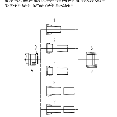
ከሴት ጫፍ ወይም ከሆስ ፊቲንግ ማያያዣዎች ጋር የተለያየ አይነት
ግኑኝነቶች አሉት፡ ከሥዕሉ በታች ይመልከቱ።