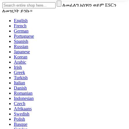
ለመፈለግ አስገባን ወይም ESCን
ለመዝጋት ይንኩ።
English
French
German
Portuguese
Spanish
Russian
Japanese
Korean
Arabic
Irish
Greek
Turkish
Italian
Danish
Romanian
Indonesian
Czech
Afrikaans
Swedish
Polish
Basque