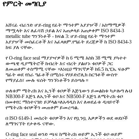
የምርት መግቢያ
አሸናፊ ብራንድ ሆይ-ring የፊት ማኅተም አያያዦች / አስማሚዎች
ማሟላት እና ለፈሳሽ ኃይል እና አጠቃላይ አጠቃቀም ISO 8434-3
metallic tube ግንኙነቶች - ክፍል 3: ሆይ-ring የፊት ማኅተም
አያያዦች መስፈርቶች እና አፈጻጸም.የግፊት ደረጃዎች ከ ISO 8434-3
ከፍ ያለ ናቸው.
የ O-ring face seal ማያያዣዎች ከ 6 ሚሜ እስከ 38 ሚሜ ያካተተ
ውጫዊ ዲያሜትሮች ከብረት እና ብረት ያልሆኑ ቱቦዎች ጋር
ለመጠቀም ተስማሚ ናቸው ።እነዚህ ማገናኛዎች ከ6.5 ኪፒኤ ፍፁም
ግፊት ወደ የስራ ግፊቶች በሚሰሩ የሃይድሮሊክ ስርዓቶች ውስጥ
የማያፈስ፣ ሙሉ ፍሰት ግንኙነቶችን ይሰጣሉ።
ሁለቱም ሜትሪክ እና ኢንች ቱቦዎች እጅጌውን ይመልከቱ ካታሎግ ሉህ
NB300-F እጅጌ ለኢንች ቱቦ እና NB500-F እጅጌ ለሜትሪክ ቱቦ
በመቀየር ማስተናገድ ይቻላል።ለአዳዲስ እና ለወደፊቱ ዲዛይኖች
የሜትሪክ ቱቦዎችን መጠቀም ይመረጣል.
በ ISO 6149-1 መሰረት ቱቦዎችን እና የቧንቧ እቃዎችን ወደ ወደቦች
ለማገናኘት የታቀዱ ናቸው.
O-ring face seal ወንድ ጫፍ ከሜትሪክ ወይም ኢንች ቱቦ ወይም