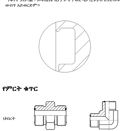
ውስጥ አይወርድም።
የምርት ቁጥር
ህብረት