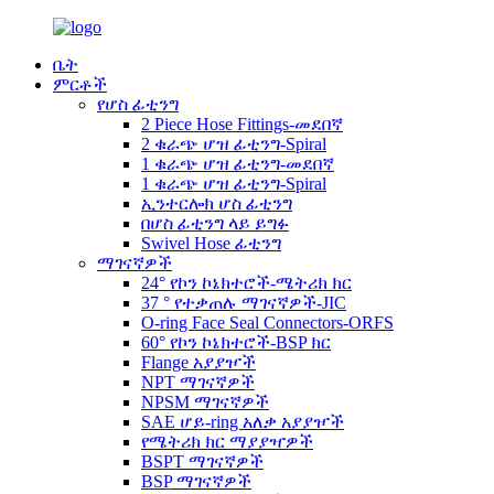
ቤት
ምርቶች
የሆስ ፊቲንግ
2 Piece Hose Fittings-መደበኛ
2 ቁራጭ ሆዝ ፊቲንግ-Spiral
1 ቁራጭ ሆዝ ፊቲንግ-መደበኛ
1 ቁራጭ ሆዝ ፊቲንግ-Spiral
ኢንተርሎክ ሆስ ፊቲንግ
በሆስ ፊቲንግ ላይ ይግፉ
Swivel Hose ፊቲንግ
ማገናኛዎች
24° የኮን ኮኔክተሮች-ሜትሪክ ክር
37 ° የተቃጠሉ ማገናኛዎች-JIC
O-ring Face Seal Connectors-ORFS
60° የኮን ኮኔክተሮች-BSP ክር
Flange አያያዦች
NPT ማገናኛዎች
NPSM ማገናኛዎች
SAE ሆይ-ring አለቃ አያያዦች
የሜትሪክ ክር ማያያዣዎች
BSPT ማገናኛዎች
BSP ማገናኛዎች