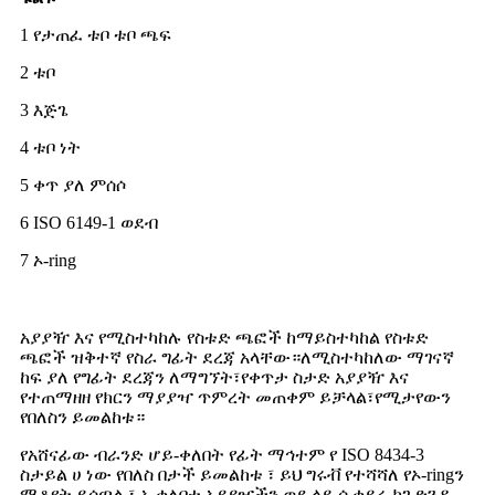
1 የታጠፈ ቱቦ ቱቦ ጫፍ
2 ቱቦ
3 እጅጌ
4 ቱቦ ነት
5 ቀጥ ያለ ምሰሶ
6 ISO 6149-1 ወደብ
7 ኦ-ring
አያያዥ እና የሚስተካከሉ የስቱድ ጫፎች ከማይስተካከል የስቱድ
ጫፎች ዝቅተኛ የስራ ግፊት ደረጃ አላቸው።ለሚስተካከለው ማገናኛ
ከፍ ያለ የግፊት ደረጃን ለማግኘት፣የቀጥታ ስታድ አያያዥ እና
የተጠማዘዘ የክርን ማያያዣ ጥምረት መጠቀም ይቻላል፣የሚታየውን
የበለስን ይመልከቱ።
የአሸናፊው ብራንድ ሆይ-ቀለበት የፊት ማኅተም የ ISO 8434-3
ስታይል ሀ ነው የበለስ በታች ይመልከቱ ፣ ይህ ግሩቭ የተሻሻለ የኦ-ringን
ማቆየት ይሰጣል ፣ ኦ-ቀለበቱ አያያዦችን ወደ ላይ ሲቀይሩ ከጉድጓዱ