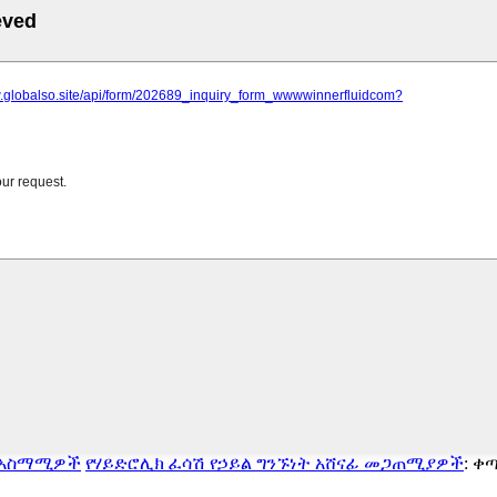
/ አስማሚዎች
የሃይድሮሊክ ፈሳሽ የኃይል ግንኙነት አሸናፊ መጋጠሚያዎች
: ቀ