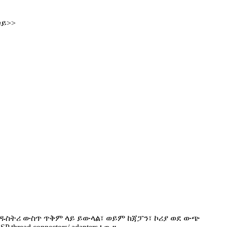
ጣይ>>
ንዱስትሪ ውስጥ ጥቅም ላይ ይውላል፣ ወይም ከጃፓን፣ ኮሪያ ወደ ውጭ