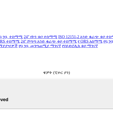
ር ቧንቧ ተስማሚ
24° የኮን ቱቦ ተስማሚ
ISO 12151-2 አንድ ቁራጭ ቱቦ ተ
RS ተስማሚ
24° ሾጣጣ አንድ ቁራጭ ቱቦ ተስማሚ
የ ORS አስማሚ
የቧን
 ማያያዣዎች
የቧንቧ መገጣጠሚያ ማገናኛ
የሃይድሮሊክ ቱቦ ማገናኛ
ዌቻት (ፒተር ያን)