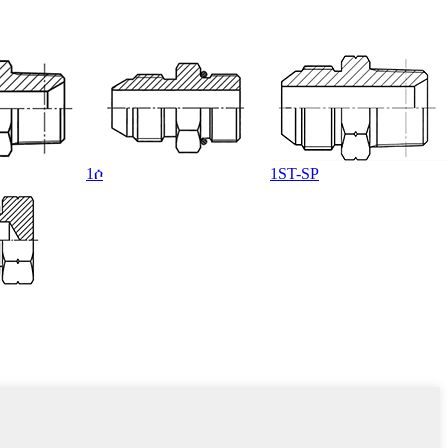
1ሶ
1ST-SP