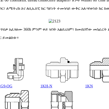
etric thread connectors/ adapters፣ አንዱ Winner 60°cone BSP t
 ለሜትሪክ እና ለቢኤስፒ ክር ዓይነት ተመሳሳይ ውቅር አለ።የወንድ ክር ከውጭ 
ገት ጥበቃ አፈፃፀሙ 360h ምንም ቀይ ዝገት አልደረሰም፣ ከመደበኛው መስፈርት
ዝር ይመልከቱ።
KG9-OG
1KH-N
1KN