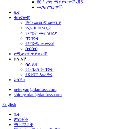
60 ° የኮን ማያያዣዎች-JIS
መጋጠሚያዎች
ዜና
ቴክኖሎጂ
ISO መደበኛ መግቢያ
የሂደቱ መግቢያ
የምርት መተግበሪያ
ግንኙነት
የምርጫ መመሪያ
ሰብስብ
የሚጠየቁ ጥያቄዎች
ስለ እኛ
ስለ እኛ
የፋብሪካ ጉብኝት
የደንበኛ እውቅና
አግኙን
peteryan@danfoss.com
shirley.qian@danfoss.com
English
ቤት
ምርቶች
ማገናኛዎች