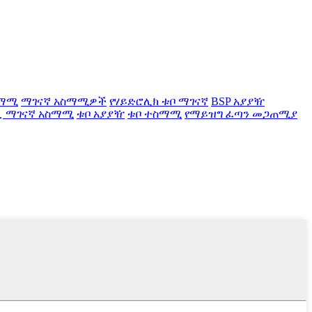
ስማሚ
ማገናኛ አስማሚዎች
የሃይድሮሊክ ቱቦ ማገናኛ
BSP አያያዥ
ቧ ማገናኛ አስማሚ
ቱቦ አያያዥ
ቱቦ ተስማሚ
የማይዝግ ፈጣን መጋጠሚያ