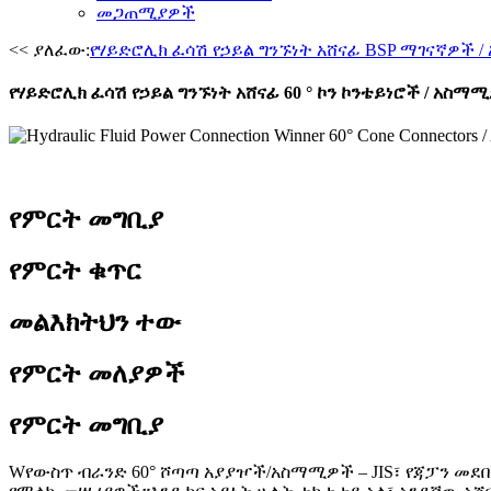
መጋጠሚያዎች
<< ያለፈው:
የሃይድሮሊክ ፈሳሽ የኃይል ግንኙነት አሸናፊ BSP ማገናኛዎች 
የሃይድሮሊክ ፈሳሽ የኃይል ግንኙነት አሸናፊ 60 ° ኮን ኮንቴይነሮች / አስማሚ
የምርት መግቢያ
የምርት ቁጥር
መልእክትህን ተው
የምርት መለያዎች
የምርት መግቢያ
W
የውስጥ ብራንድ 60° ሾጣጣ አያያዦች/አስማሚዎች – JIS፣ የጃፓን መ