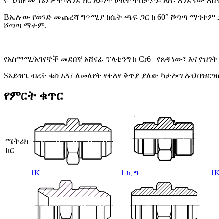
የሚላኩ መሣሪያዎች።እንደ ክር አይነት ሁለት ተከታታይ አለ፣ አንደኛው አሸናፊ 60°conem
B
ኤሎው የወንድ መጨረሻ ግጥሚያ ከሴት ጫፍ ጋር ከ 60° ሾጣጣ ማኅተም ጋር፣
ሾጣጣ ማተም.
የአስማሚ/አገናኞች መደበኛ አሸናፊ ፕላቲንግ ከ Cr6+ የጸዳ ነው፣ እና የዝ
S
አይዝጌ ብረት ቁስ አለ፣ ለመለየት የተለየ ቅጥያ ያለው ካታሎግ ሉህ በዝር
የምርት ቁጥር
ሜትሪክ
ክር
1K
1 ኪ.ግ
1