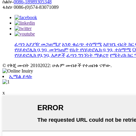
ስልክ፡-
0086-18989305348
ፋክስ፡ 0086-(0)574-83071089
ፈጣን አያያዥ መጋጠሚያ
አንድ ቁራጭ ተስማሚ
አይዝጌ ብረት ክ
የሃይድሮሊክ ቧንቧ መገጣጠም
የሴት የሃይድሮሊክ ቧንቧ ተስማሚ
O
የሃይድሮሊክ የቧንቧ እቃዎች
ፈጣን ግንኙነት ማቋረጥ
የሜትሪክ ክር
© የቅጂ መብት 20102022: ሁሉም መብቶች የተጠበቁ ናቸው.
ኢሜል ይላኩ
x