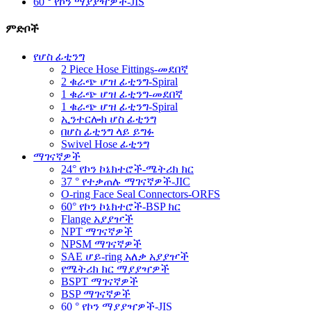
60 ° የኮን ማያያዣዎች-JIS
ምድቦች
የሆስ ፊቲንግ
2 Piece Hose Fittings-መደበኛ
2 ቁራጭ ሆዝ ፊቲንግ-Spiral
1 ቁራጭ ሆዝ ፊቲንግ-መደበኛ
1 ቁራጭ ሆዝ ፊቲንግ-Spiral
ኢንተርሎክ ሆስ ፊቲንግ
በሆስ ፊቲንግ ላይ ይግፉ
Swivel Hose ፊቲንግ
ማገናኛዎች
24° የኮን ኮኔክተሮች-ሜትሪክ ክር
37 ° የተቃጠሉ ማገናኛዎች-JIC
O-ring Face Seal Connectors-ORFS
60° የኮን ኮኔክተሮች-BSP ክር
Flange አያያዦች
NPT ማገናኛዎች
NPSM ማገናኛዎች
SAE ሆይ-ring አለቃ አያያዦች
የሜትሪክ ክር ማያያዣዎች
BSPT ማገናኛዎች
BSP ማገናኛዎች
60 ° የኮን ማያያዣዎች-JIS