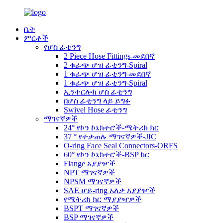
ቤት
ምርቶች
የሆስ ፊቲንግ
2 Piece Hose Fittings-መደበኛ
2 ቁራጭ ሆዝ ፊቲንግ-Spiral
1 ቁራጭ ሆዝ ፊቲንግ-መደበኛ
1 ቁራጭ ሆዝ ፊቲንግ-Spiral
ኢንተርሎክ ሆስ ፊቲንግ
በሆስ ፊቲንግ ላይ ይግፉ
Swivel Hose ፊቲንግ
ማገናኛዎች
24° የኮን ኮኔክተሮች-ሜትሪክ ክር
37 ° የተቃጠሉ ማገናኛዎች-JIC
O-ring Face Seal Connectors-ORFS
60° የኮን ኮኔክተሮች-BSP ክር
Flange አያያዦች
NPT ማገናኛዎች
NPSM ማገናኛዎች
SAE ሆይ-ring አለቃ አያያዦች
የሜትሪክ ክር ማያያዣዎች
BSPT ማገናኛዎች
BSP ማገናኛዎች