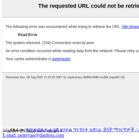
<< ያለፈው:
የሃይድሮሊክ ፈሳሽ የኃይል ግንኙነት አሸናፊ BSP ማገናኛዎች 
መልእክትህን እዚህ ጻፍና ላኩልን።
E-mail: peteryan@danfoss.com