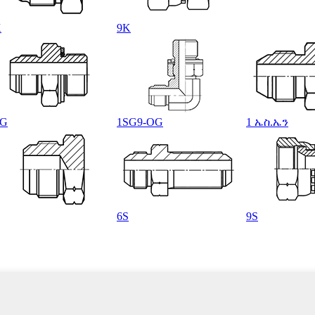
K
9K
SG
1SG9-OG
1 ኤስ.ኤን
6S
9S