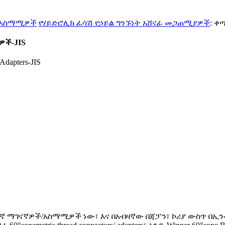
/ አስማሚዎች
የሃይድሮሊክ ፈሳሽ የኃይል ግንኙነት አሸናፊ መጋጠሚያዎች
: ቀ
ዎች-JIS
ደበኛ ማገናኛዎች/አስማሚዎች ነው፣ እና በአብዛኛው በጃፓን፣ ኮሪያ ውስጥ በኢ