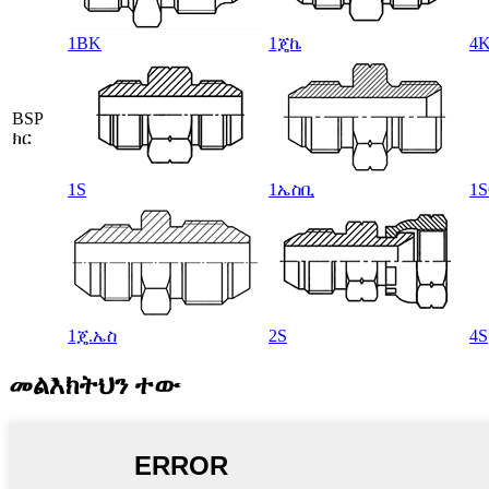
1BK
1ጄኬ
4
BSP
ክር
1S
1ኤስቢ
1
1ጄ.ኤስ
2S
4S
መልእክትህን ተው