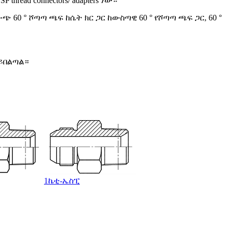
hread connectors/ adapters ነው።
60 ° ሾጣጣ ጫፍ ከሴት ክር ጋር ከውስጣዊ 60 ° የሾጣጣ ጫፍ ጋር, 60 °
 ይበልጣል።
1ኬቲ-ኤስፒ